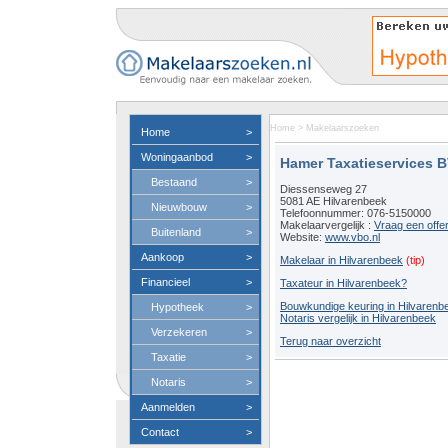
Home
>
Makelaarszoeken
Home
>
Woningaanbod
>
Hamer Taxatieservices 
Bestaand
>
Diessenseweg 27
5081 AE Hilvarenbeek
Nieuwbouw
>
Telefoonnummer: 076-5150000
Makelaarvergelijk :
Vraag een offe
Buitenland
>
Website:
www.vbo.nl
Aankoop
>
Makelaar in Hilvarenbeek
(tip)
Financieel
>
Taxateur in Hilvarenbeek?
Bouwkundige keuring in Hilvarenb
Hypotheek
>
Notaris vergelijk in Hilvarenbeek
Verzekeren
>
Terug naar overzicht
Taxatie
>
Notaris
>
Aanmelden
>
Contact
>