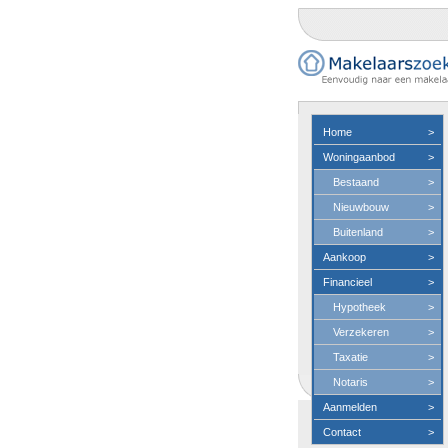
Home
>
Woningaanbod
>
Bestaand
>
Nieuwbouw
>
Buitenland
>
Aankoop
>
Financieel
>
Hypotheek
>
Verzekeren
>
Taxatie
>
Notaris
>
Aanmelden
>
Contact
>