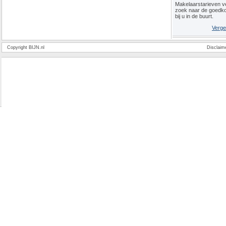
Makelaarstarieven ve
zoek naar de goedk
bij u in de buurt.
Verge
Copyright BIJN.nl
Disclaim