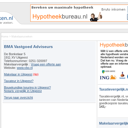
Home
>
Makelaarszoeken
BMA Vastgoed Adviseurs
De Bonkelaar 5
1911 XV Uitgeest
Telefoonnummer: 0251-320097
Makelaarvergelijk :
Vraag een offerte aan
Website:
www.vbo.nl
Makelaar in Uitgeest
(tip)
Taxateur in Uitgeest?
Bouwkundige keuring in Uitgeest?
Taxatievergelijk.n
Notaris vergelijk in Uitgeest
Taxatievergelijk.nl, ve
Terug naar overzicht
tarieven van Nederl
goedkoopste taxateu
143,-
Makelaarvergelijk