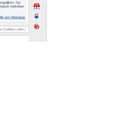
rgelijken. Op
oopste makelaar
lijk een Makelaar
er
|
Colofon
|
Links
|