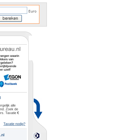
l
rgelijk alle
and. Zoek de
rs. Taxatie
€
Taxatie nodig?
.nl