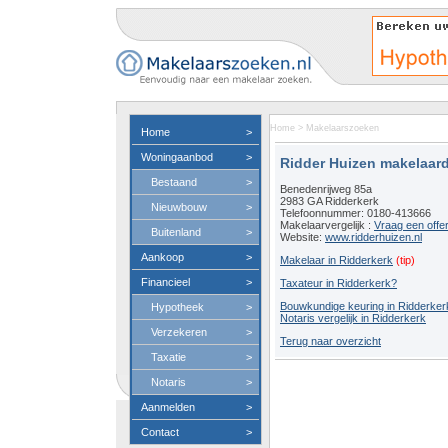
Home
>
Makelaarszoeken
Home
>
Woningaanbod
>
Ridder Huizen makelaardi
Bestaand
>
Benedenrijweg 85a
2983 GA Ridderkerk
Nieuwbouw
>
Telefoonnummer: 0180-413666
Makelaarvergelijk :
Vraag een offe
Buitenland
>
Website:
www.ridderhuizen.nl
Aankoop
>
Makelaar in Ridderkerk
(tip)
Financieel
>
Taxateur in Ridderkerk?
Bouwkundige keuring in Ridderker
Hypotheek
>
Notaris vergelijk in Ridderkerk
Verzekeren
>
Terug naar overzicht
Taxatie
>
Notaris
>
Aanmelden
>
Contact
>