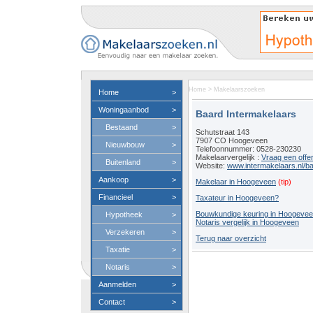
Home
>
Makelaarszoeken
Home
>
Woningaanbod
>
Baard Intermakelaars
Bestaand
>
Schutstraat 143
7907 CO Hoogeveen
Nieuwbouw
>
Telefoonnummer: 0528-230230
Makelaarvergelijk :
Vraag een offe
Buitenland
>
Website:
www.intermakelaars.nl/ba
Aankoop
>
Makelaar in Hoogeveen
(tip)
Financieel
>
Taxateur in Hoogeveen?
Bouwkundige keuring in Hoogeve
Hypotheek
>
Notaris vergelijk in Hoogeveen
Verzekeren
>
Terug naar overzicht
Taxatie
>
Notaris
>
Aanmelden
>
Contact
>