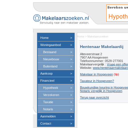
Home
>
Makelaarszoeken
Home
>
Woningaanbod
>
Hentenaar Makelaardij
Bestaand
>
Alteveerstraat 2
7907 AA Hoogeveen
Nieuwbouw
>
Telefoonnummer: 0528-277001
Makelaarvergelijk :
Vraag een offe
Buitenland
>
Website:
www.hentenaarmakelaardi
Aankoop
>
Makelaar in Hoogeveen
(tip)
Financieel
>
Taxateur in Hoogeveen?
Bouwkundige keuring in Hoogeve
Hypotheek
>
Notaris vergelijk in Hoogeveen
Verzekeren
>
Terug naar overzicht
Taxatie
>
Notaris
>
Aanmelden
>
Contact
>