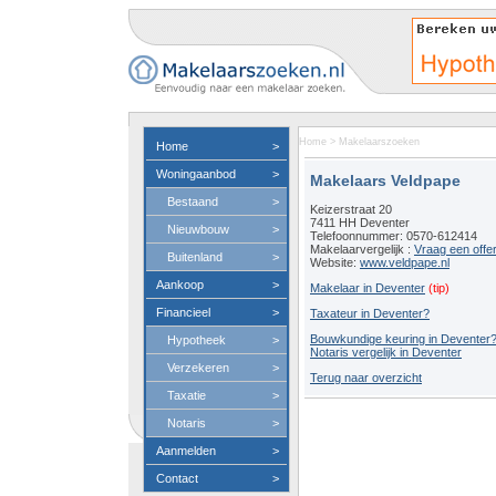
Home
>
Makelaarszoeken
Home
>
Woningaanbod
>
Makelaars Veldpape
Bestaand
>
Keizerstraat 20
7411 HH Deventer
Nieuwbouw
>
Telefoonnummer: 0570-612414
Makelaarvergelijk :
Vraag een offe
Buitenland
>
Website:
www.veldpape.nl
Aankoop
>
Makelaar in Deventer
(tip)
Financieel
>
Taxateur in Deventer?
Bouwkundige keuring in Deventer
Hypotheek
>
Notaris vergelijk in Deventer
Verzekeren
>
Terug naar overzicht
Taxatie
>
Notaris
>
Aanmelden
>
Contact
>