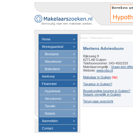
Home
>
Makelaarszoeken
Home
>
Woningaanbod
>
Mertens Adviesburo
Bestaand
>
Rijksweg 9
6271 AB Gulpen
Nieuwbouw
>
Telefoonnummer: 043-4502333
Makelaarvergelijk :
Vraag een offe
Buitenland
>
Website:
www.vbo.nl
Aankoop
>
Makelaar in Gulpen
(tip)
Financieel
>
Taxateur in Gulpen?
Bouwkundige keuring in Gulpen?
Hypotheek
>
Notaris vergelijk in Gulpen
Verzekeren
>
Terug naar overzicht
Taxatie
>
Notaris
>
Aanmelden
>
Contact
>