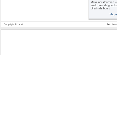
Makelaarstarieven ve
zoek naar de goedk
bij u in de buurt.
Verge
Copyright BIJN.nl
Disclaim