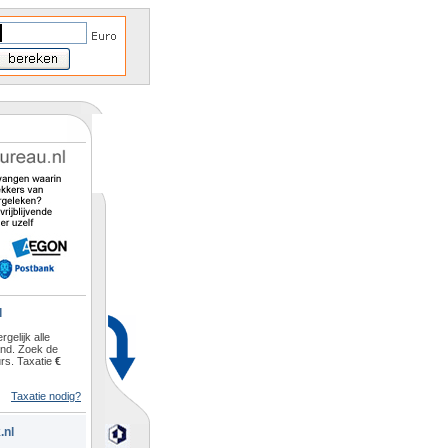
l
rgelijk alle
and. Zoek de
rs. Taxatie
€
Taxatie nodig?
.nl