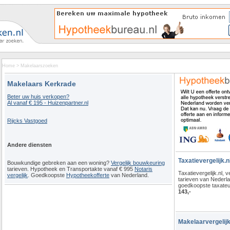
Home
>
Makelaarszoeken
Makelaars Kerkrade
Beter uw huis verkopen?
Al vanaf € 195 - Huizenpartner.nl
Rijcks Vastgoed
Andere diensten
Taxatievergelijk.n
Bouwkundige gebreken aan een woning?
Vergelijk bouwkeuring
tarieven. Hypotheek en Transportakte vanaf € 995
Notaris
Taxatievergelijk.nl, ve
vergelijk
. Goedkoopste
Hypotheekofferte
van Nederland.
tarieven van Nederl
goedkoopste taxateu
143,-
Makelaarvergelijk