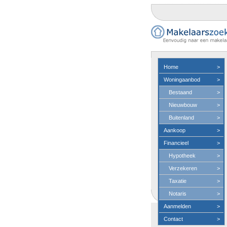
Home
>
Woningaanbod
>
Bestaand
>
Nieuwbouw
>
Buitenland
>
Aankoop
>
Financieel
>
Hypotheek
>
Verzekeren
>
Taxatie
>
Notaris
>
Aanmelden
>
Contact
>