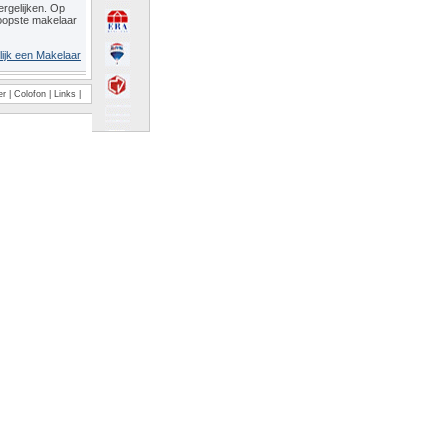
rgelijken. Op
oopste makelaar
lijk een Makelaar
er
|
Colofon
|
Links
|