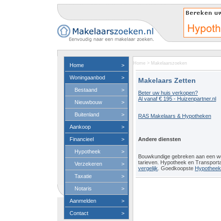
Home
>
Makelaarszoeken
Home
>
Woningaanbod
>
Makelaars Zetten
Bestaand
>
Beter uw huis verkopen?
Al vanaf € 195 - Huizenpartner.nl
Nieuwbouw
>
Buitenland
>
RAS Makelaars & Hypotheken
Aankoop
>
Financieel
>
Andere diensten
Hypotheek
>
Bouwkundige gebreken aan een 
tarieven. Hypotheek en Transport
Verzekeren
>
vergelijk
. Goedkoopste
Hypotheeko
Taxatie
>
Notaris
>
Aanmelden
>
Contact
>