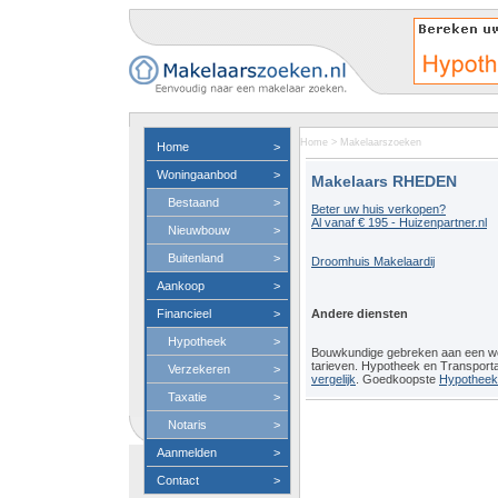
Home
>
Makelaarszoeken
Home
>
Woningaanbod
>
Makelaars RHEDEN
Bestaand
>
Beter uw huis verkopen?
Al vanaf € 195 - Huizenpartner.nl
Nieuwbouw
>
Buitenland
>
Droomhuis Makelaardij
Aankoop
>
Financieel
>
Andere diensten
Hypotheek
>
Bouwkundige gebreken aan een 
tarieven. Hypotheek en Transport
Verzekeren
>
vergelijk
. Goedkoopste
Hypotheeko
Taxatie
>
Notaris
>
Aanmelden
>
Contact
>