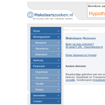
Home
>
Makelaarszoeken
Home
>
Woningaanbod
>
Makelaars Huissen
Bestaand
>
Beter uw huis verkopen?
Al vanaf € 195 - Huizenpartner.nl
Nieuwbouw
>
Buitenland
>
Regio Vastgoed en Hypotel
Aankoop
>
Financieel
>
Andere diensten
Hypotheek
>
Bouwkundige gebreken aan een 
tarieven. Hypotheek en Transport
Verzekeren
>
vergelijk
. Goedkoopste
Hypotheeko
Taxatie
>
Notaris
>
Aanmelden
>
Contact
>