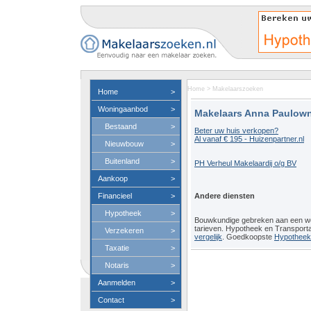
Home
>
Makelaarszoeken
Home
>
Woningaanbod
>
Makelaars Anna Paulow
Bestaand
>
Beter uw huis verkopen?
Al vanaf € 195 - Huizenpartner.nl
Nieuwbouw
>
Buitenland
>
PH Verheul Makelaardij o/g BV
Aankoop
>
Financieel
>
Andere diensten
Hypotheek
>
Bouwkundige gebreken aan een 
tarieven. Hypotheek en Transport
Verzekeren
>
vergelijk
. Goedkoopste
Hypotheeko
Taxatie
>
Notaris
>
Aanmelden
>
Contact
>