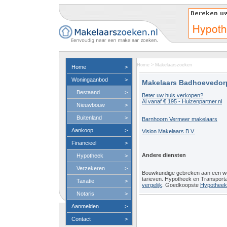
Home
>
Makelaarszoeken
Home
>
Woningaanbod
>
Makelaars Badhoevedor
Bestaand
>
Beter uw huis verkopen?
Al vanaf € 195 - Huizenpartner.nl
Nieuwbouw
>
Buitenland
>
Barnhoorn Vermeer makelaars
Aankoop
>
Vision Makelaars B.V.
Financieel
>
Andere diensten
Hypotheek
>
Verzekeren
>
Bouwkundige gebreken aan een 
tarieven. Hypotheek en Transport
Taxatie
>
vergelijk
. Goedkoopste
Hypotheeko
Notaris
>
Aanmelden
>
Contact
>