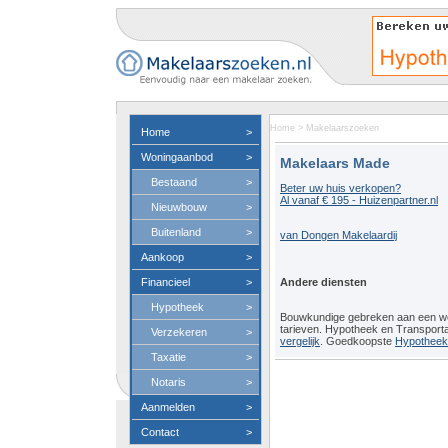
Home
>
Makelaarszoeken
Home
>
Woningaanbod
>
Makelaars Made
Bestaand
>
Beter uw huis verkopen?
Al vanaf € 195 - Huizenpartner.nl
Nieuwbouw
>
Buitenland
>
van Dongen Makelaardij
Aankoop
>
Financieel
>
Andere diensten
Hypotheek
>
Bouwkundige gebreken aan een 
tarieven. Hypotheek en Transport
Verzekeren
>
vergelijk
. Goedkoopste
Hypotheeko
Taxatie
>
Notaris
>
Aanmelden
>
Contact
>