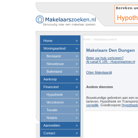
Home
>
Makelaarszoeken
Home
>
Woningaanbod
>
Makelaars Den Dungen
Bestaand
>
Beter uw huis verkopen?
Al vanaf € 195 - Huizenpartner.nl
Nieuwbouw
>
Buitenland
>
Otter Makelaardij
Aankoop
>
Financieel
>
Andere diensten
Hypotheek
>
Bouwkundige gebreken aan een 
tarieven. Hypotheek en Transport
Verzekeren
>
vergelijk
. Goedkoopste
Hypotheeko
Taxatie
>
Notaris
>
Aanmelden
>
Contact
>