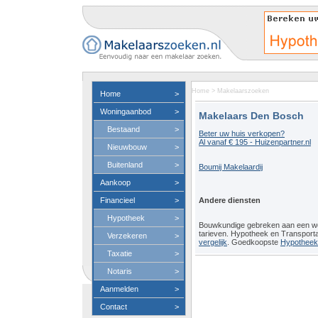
Home
>
Makelaarszoeken
Home
>
Woningaanbod
>
Makelaars Den Bosch
Bestaand
>
Beter uw huis verkopen?
Al vanaf € 195 - Huizenpartner.nl
Nieuwbouw
>
Buitenland
>
Boumij Makelaardij
Aankoop
>
Financieel
>
Andere diensten
Hypotheek
>
Bouwkundige gebreken aan een 
tarieven. Hypotheek en Transport
Verzekeren
>
vergelijk
. Goedkoopste
Hypotheeko
Taxatie
>
Notaris
>
Aanmelden
>
Contact
>