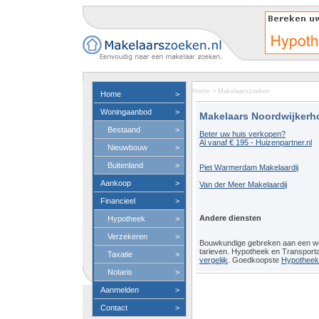
Home
>
Makelaarszoeken
Home
>
Woningaanbod
>
Makelaars Noordwijkerh
Bestaand
>
Beter uw huis verkopen?
Al vanaf € 195 - Huizenpartner.nl
Nieuwbouw
>
Buitenland
>
Piet Warmerdam Makelaardij
Aankoop
>
Van der Meer Makelaardij
Financieel
>
Andere diensten
Hypotheek
>
Verzekeren
>
Bouwkundige gebreken aan een 
tarieven. Hypotheek en Transport
Taxatie
>
vergelijk
. Goedkoopste
Hypotheeko
Notaris
>
Aanmelden
>
Contact
>